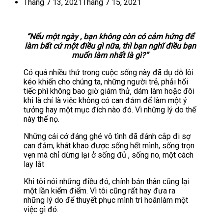
Tháng 7 13, 2021
Tháng 7 15, 2021
“Nếu một ngày , bạn không còn có cảm hứng để
làm bất cứ một điều gì nữa, thì bạn nghĩ điều bạn
muốn làm nhất là gì?”
Có quá nhiều thứ trong cuộc sống này đã dụ dỗ lôi
kéo khiến cho chúng ta, những người trẻ, phải hối
tiếc phì không bao giờ giám thử, dám làm hoặc đôi
khi là chỉ là việc không có can đảm để làm một ý
tưởng hay một mục đích nào đó. Vì những lý do thế
này thế nọ.
Những cái cớ đáng ghé vô tình đã đánh cắp đi sợ
can đảm, khát khao được sống hết mình, sống trọn
vẹn mà chỉ dừng lại ở sống đủ , sống no, một cách
lay lắt
Khi tôi nói những điều đó, chính bản thân cũng lại
một lần kiểm điểm. Vì tôi cũng rất hay đưa ra
những lý do để thuyết phục mình trì hoãnlàm một
việc gì đó.