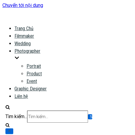
Chuyển tới nội dung
Trang Chủ
Filmmaker
Wedding
Photographer
Portrait
Product
Event
Graphic Designer
Liên hệ
Tìm kiếm...